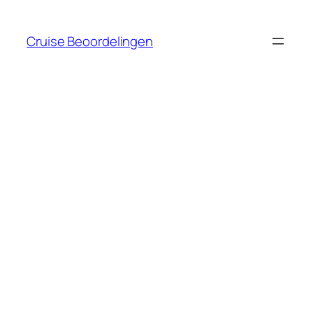
Ga
naar
Cruise Beoordelingen
de
inhoud