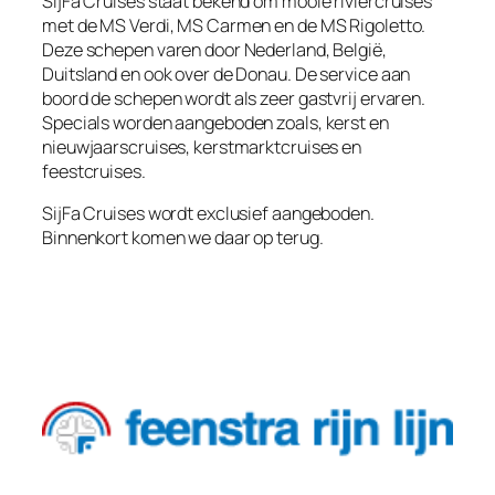
SijFa Cruises staat bekend om mooie riviercruises
met de MS Verdi, MS Carmen en de MS Rigoletto.
Deze schepen varen door Nederland, België,
Duitsland en ook over de Donau. De service aan
boord de schepen wordt als zeer gastvrij ervaren.
Specials worden aangeboden zoals, kerst en
nieuwjaarscruises, kerstmarktcruises en
feestcruises.
SijFa Cruises wordt exclusief aangeboden.
Binnenkort komen we daar op terug.