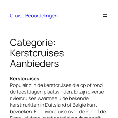
Ga
naar
Cruise Beoordelingen
de
inhoud
Categorie:
Kerstcruises
Aanbieders
Kerstcruises
Populair zijn de kerstcruises die op of rond
de feestdagen plaatsvinden. Er zijn diverse
riviercruises waarmee u de bekende
kerstmarkten in Duitsland of België kunt
bezoeken. Een riviercruise over de Rijn of de
Donau tijdens kerst en/of nieuwjaar geeft u