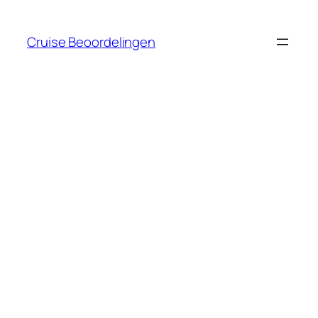
Ga
naar
Cruise Beoordelingen
de
inhoud