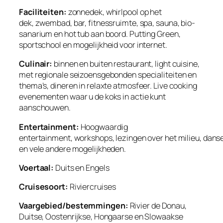
Faciliteiten:
zonnedek, whirlpool op het
dek, zwembad, bar, fitnessruimte, spa, sauna, bio-
sanarium en hot tub aan boord. Putting Green,
sportschool en mogelijkheid voor internet.
Culinair:
binnen en buiten restaurant, light cuisine,
met regionale seizoensgebonden specialiteiten en
thema’s, dineren in relaxte atmosfeer. Live cooking
evenementen waar u de koks in actie kunt
aanschouwen.
Entertainment:
Hoogwaardig
entertainment, workshops, lezingen over het milieu, dans
en vele andere mogelijkheden.
Voertaal:
Duits en Engels
Cruisesoort:
Riviercruises
Vaargebied/bestemmingen:
Rivier de Donau,
Duitse, Oostenrijkse, Hongaarse en Slowaakse