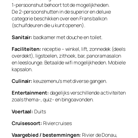
1-persoonshut behoort tot de mogelijkheden.
De 2-persoonshutten in de superior en deluxe
categorie beschikken over een Frans balkon
(schuifdeuren die u kunt openen).
Sanitair:
badkamer met douche en toilet.
Faciliteiten:
receptie – winkel, lift, zonnedek (deels
overdekt), ligstoelen, zithoek, bar, panoramasalon
en leeslounge. Betaalde wifi mogelijkheden. Mobiele
kapsalon.
Culinair:
keuzemenu’s met diverse gangen.
Entertainment:
dagelijks verschillende activiteiten
zoals thema-, quiz- en bingoavonden.
Voertaal:
Duits
Cruisesoort:
Riviercruises
Vaargebied / bestemmingen:
Rivier de Donau,