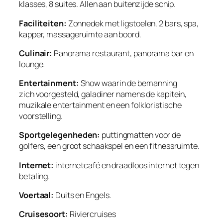
klasses, 8 suites. Allen aan buitenzijde schip.
Faciliteiten:
Zonnedek met ligstoelen. 2 bars, spa,
kapper, massageruimte aan boord.
Culinair:
Panorama restaurant, panorama bar en
lounge.
Entertainment:
Show waarin de bemanning
zich voorgesteld, galadiner namens de kapitein,
muzikale entertainment en een folkloristische
voorstelling.
Sportgelegenheden:
puttingmatten voor de
golfers, een groot schaakspel en een fitnessruimte.
Internet:
internetcafé en draadloos internet tegen
betaling.
Voertaal:
Duits en Engels.
Cruisesoort:
Riviercruises