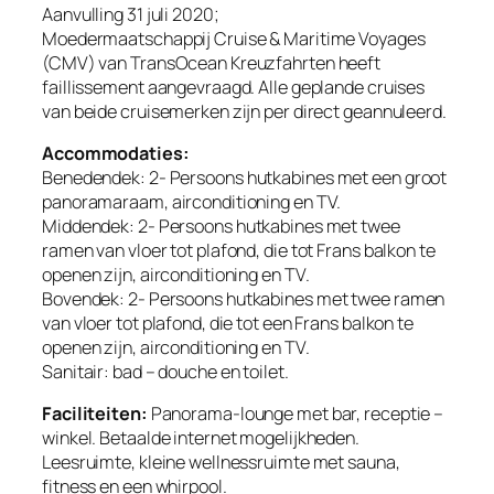
Aanvulling 31 juli 2020;
Moedermaatschappij Cruise & Maritime Voyages
(CMV) van TransOcean Kreuzfahrten heeft
faillissement aangevraagd. Alle geplande cruises
van beide cruisemerken zijn per direct geannuleerd.
Accommodaties:
Benedendek:
2- Persoons hutkabines met een groot
panoramaraam, airconditioning en TV.
Middendek:
2- Persoons hutkabines met twee
ramen van vloer tot plafond, die tot Frans balkon te
openen zijn, airconditioning en TV.
Bovendek:
2- Persoons hutkabines met twee ramen
van vloer tot plafond, die tot een Frans balkon te
openen zijn, airconditioning en TV.
Sanitair:
bad – douche en toilet.
Faciliteiten:
Panorama-lounge met bar, receptie –
winkel. Betaalde internet mogelijkheden.
Leesruimte, kleine wellnessruimte met sauna,
fitness en een whirpool.