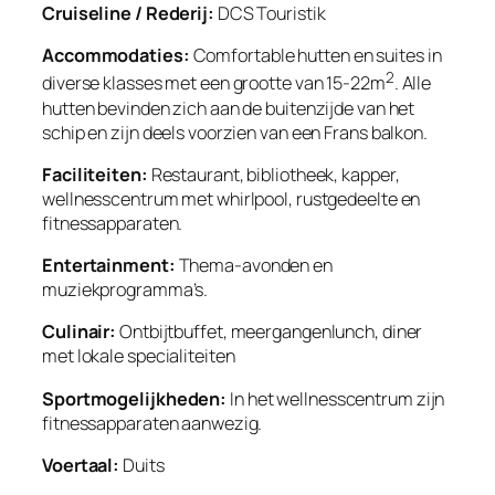
Cruiseline / Rederij:
DCS Touristik
Accommodaties:
Comfortable hutten en suites in
2
diverse klasses met een grootte van 15-22m
. Alle
hutten bevinden zich aan de buitenzijde van het
schip en zijn deels voorzien van een Frans balkon.
Faciliteiten:
Restaurant, bibliotheek, kapper,
wellnesscentrum met whirlpool, rustgedeelte en
fitnessapparaten.
Entertainment:
Thema-avonden en
muziekprogramma’s.
Culinair:
Ontbijtbuffet, meergangenlunch, diner
met lokale specialiteiten
Sportmogelijkheden:
In het wellnesscentrum zijn
fitnessapparaten aanwezig.
Voertaal:
Duits