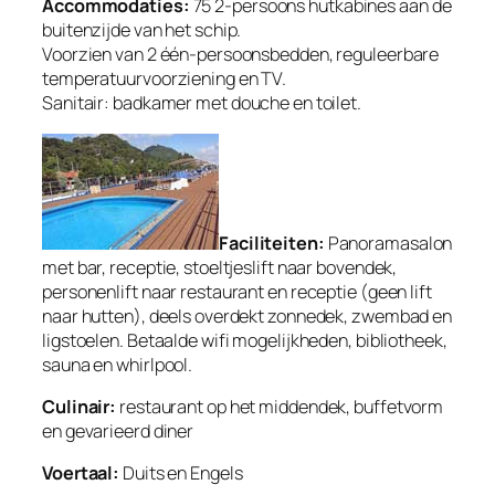
Accommodaties:
75 2-persoons hutkabines aan de
buitenzijde van het schip.
Voorzien van 2 één-persoonsbedden, reguleerbare
temperatuurvoorziening en TV.
Sanitair:
badkamer met douche en toilet.
Faciliteiten:
Panoramasalon
met bar, receptie, stoeltjeslift naar bovendek,
personenlift naar restaurant en receptie (geen lift
naar hutten), deels overdekt zonnedek, zwembad en
ligstoelen. Betaalde wifi mogelijkheden, bibliotheek,
sauna en whirlpool.
Culinair:
restaurant op het middendek, buffetvorm
en gevarieerd diner
Voertaal:
Duits en Engels