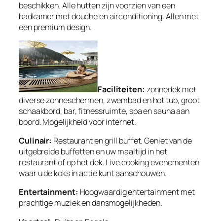
beschikken. Alle hutten zijn voorzien van een
badkamer met douche en airconditioning. Allen met
een premium design.
Faciliteiten:
zonnedek met
diverse zonneschermen, zwembad en hot tub, groot
schaakbord, bar, fitnessruimte, spa en sauna aan
boord. Mogelijkheid voor internet.
Culinair:
Restaurant en grill buffet. Geniet van de
uitgebreide buffetten en uw maaltijd in het
restaurant of op het dek. Live cooking evenementen
waar u de koks in actie kunt aanschouwen.
Entertainment:
Hoogwaardig entertainment met
prachtige muziek en dansmogelijkheden.