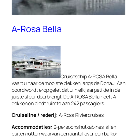
A-Rosa Bella
Cruiseschip A-ROSA Bella
vaart u naar de mooiste plekken langs de Donau! Aan
boord wordt erop gelet dat u in elk jaargetijde in de
juiste sfeer doorbrengt. De A-ROSA Bella heeft 4
dekken en biedt ruimte aan 242 passagiers.
Cruiseline / rederij:
A-Rosa Riviercruises
Accommodaties:
2-persoons hutkabines, allen
buitenhutten waarvan een aantal over een balkon