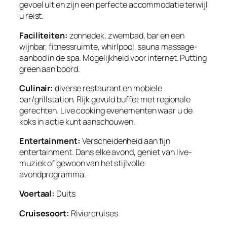
gevoel uit en zijn een perfecte accommodatie terwijl
u reist.
Faciliteiten:
zonnedek, zwembad, bar en een
wijnbar, fitnessruimte, whirlpool, sauna massage-
aanbod in de spa. Mogelijkheid voor internet. Putting
green aan boord.
Culinair:
diverse restaurant en mobiele
bar/grillstation. Rijk gevuld buffet met regionale
gerechten. Live cooking evenementen waar u de
koks in actie kunt aanschouwen.
Entertainment:
Verscheidenheid aan fijn
entertainment. Dans elke avond, geniet van live-
muziek of gewoon van het stijlvolle
avondprogramma.
Voertaal:
Duits
Cruisesoort:
Riviercruises