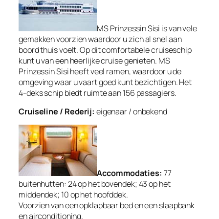
MS Prinzessin Sisi is van vele
gemakken voorzien waardoor u zich al snel aan
boord thuis voelt. Op dit comfortabele cruiseschip
kunt u van een heerlijke cruise genieten. MS
Prinzessin Sisi heeft veel ramen, waardoor u de
omgeving waar u vaart goed kunt bezichtigen. Het
4-deks schip biedt ruimte aan 156 passagiers.
Cruiseline / Rederij:
eigenaar / onbekend
Accommodaties:
77
buitenhutten: 24 op het bovendek; 43 op het
middendek; 10 op het hoofddek.
Voorzien van een opklapbaar bed en een slaapbank
en airconditioning.