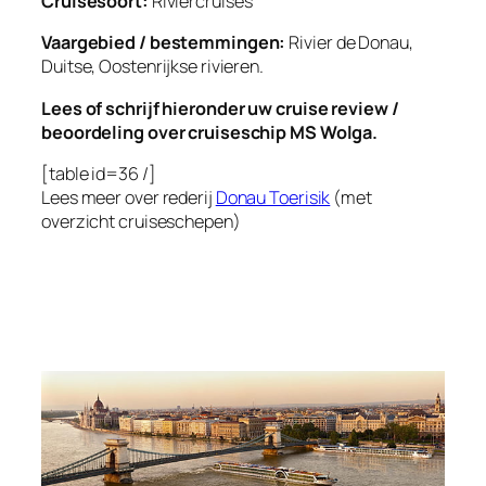
Cruisesoort:
Riviercruises
Vaargebied / bestemmingen:
Rivier de Donau,
Duitse, Oostenrijkse rivieren.
Lees of schrijf hieronder uw cruise review /
beoordeling over cruiseschip MS Wolga.
[table id=36 /]
Lees meer over rederij
Donau Toerisik
(met
overzicht cruiseschepen)