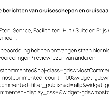
de berichten van cruiseschepen en cruisea
, Service, Faciliteiten, Hut / Suite en Prijs
gemeen.
eoordeling hebben ontvangen staan hier niet 
beoordelingen / review lezen van anderen.
wmostcommented&obj-class=gdswMostComm
wmostcommented–count=100&widget-gds
commented–filter_published=allp&widget
commented–display_css=&widget-gdswmos