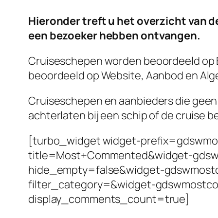
Hieronder treft u het overzicht van 
een bezoeker hebben ontvangen.
Cruiseschepen worden beoordeeld op Eten
beoordeeld op Website, Aanbod en Al
Cruiseschepen en aanbieders die geen b
achterlaten bij een schip of de cruise 
[turbo_widget widget-prefix=gds
title=Most+Commented&widget-gds
hide_empty=false&widget-gdswmost
filter_category=&widget-gdswmost
display_comments_count=true]