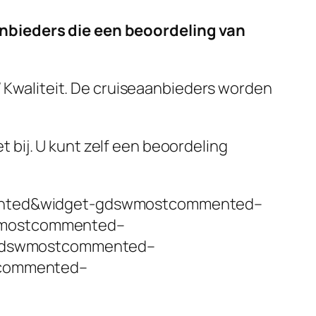
anbieders die een beoordeling van
 / Kwaliteit. De cruiseaanbieders worden
bij. U kunt zelf een beoordeling
ented&widget-gdswmostcommented–
wmostcommented–
-gdswmostcommented–
tcommented–