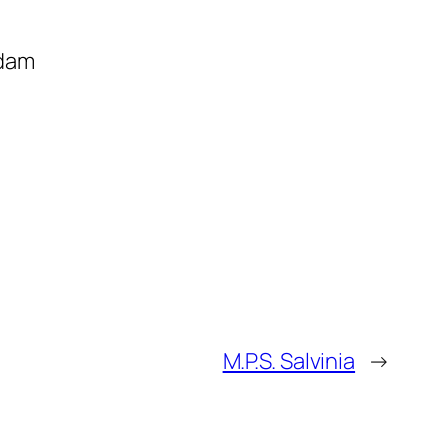
ndam
M.P.S. Salvinia
→