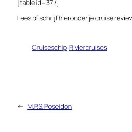
[table id=37 /]
Lees of schrijf hieronder je cruise revi
Cruiseschip
Riviercruises
←
M.P.S. Poseidon