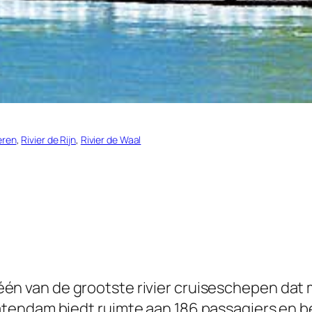
eren
, 
Rivier de Rijn
, 
Rivier de Waal
 één van de grootste rivier cruiseschepen da
endam biedt ruimte aan 186 passagiers en bes