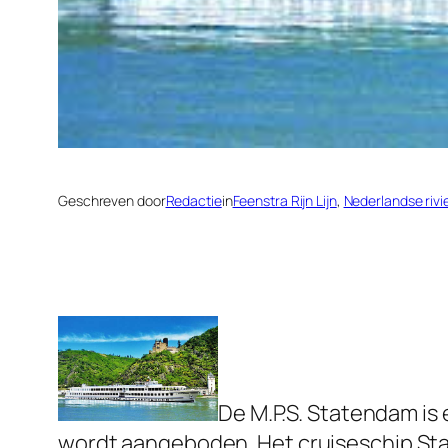
Geschreven door
Redactie
in
Feenstra Rijn Lijn
, 
Nederlandse rivi
De M.P.S. Statendam is
wordt aangeboden. Het cruiseschip Stat