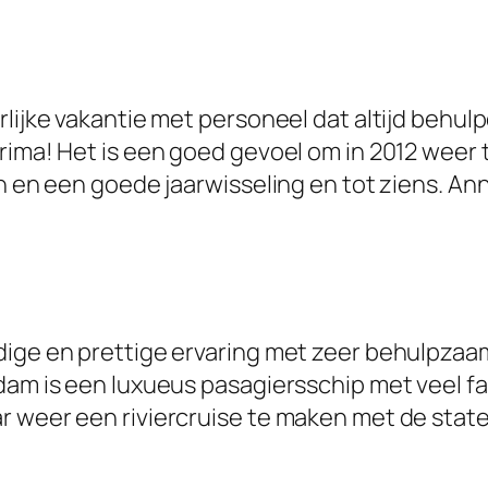
rlijke vakantie met personeel dat altijd behul
rima! Het is een goed gevoel om in 2012 weer t
en en een goede jaarwisseling en tot ziens. An
dige en prettige ervaring met zeer behulpzaam
dam is een luxueus pasagiersschip met veel fac
r weer een riviercruise te maken met de stat