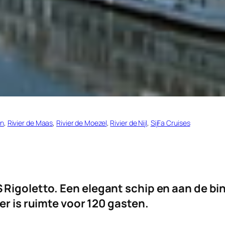
en
, 
Rivier de Maas
, 
Rivier de Moezel
, 
Rivier de Nijl
, 
SijFa Cruises
Rigoletto. Een elegant schip en aan de bi
er is ruimte voor 120 gasten.