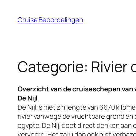
Ga
naar
Cruise Beoordelingen
de
inhoud
Categorie:
Rivier 
Overzicht van de cruiseschepen van v
De Nijl
De Nijl is met z’n lengte van 6670 kilome
rivier vanwege de vruchtbare grond en d
egypte. De Nijl doet direct denken aa
vervoerd. Het zal u dan ook niet verbaze