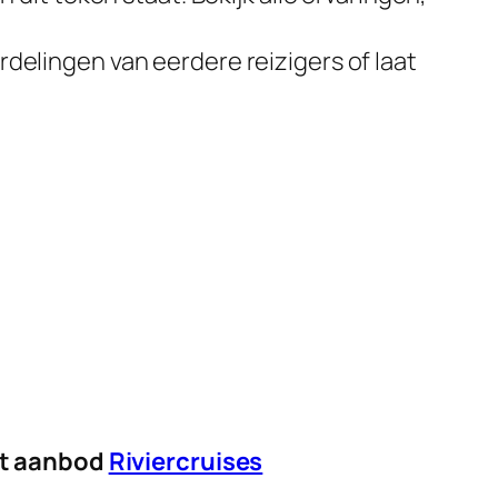
delingen van eerdere reizigers of laat
et aanbod
Riviercruises