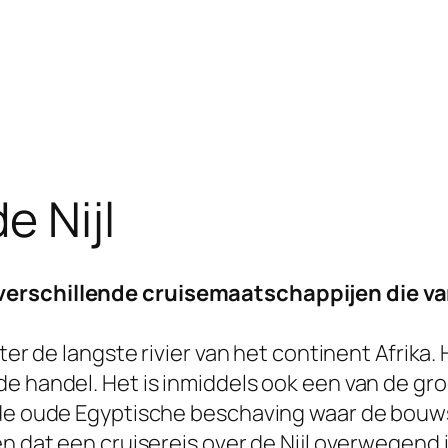
de Nijl
erschillende cruisemaatschappijen die vare
ter de langste rivier van het continent Afrika.
e handel. Het is inmiddels ook een van de gro
n de oude Egyptische beschaving waar de bou
n dat een cruisereis over de Nijl overwegend in