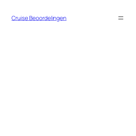
Ga
naar
Cruise Beoordelingen
de
inhoud