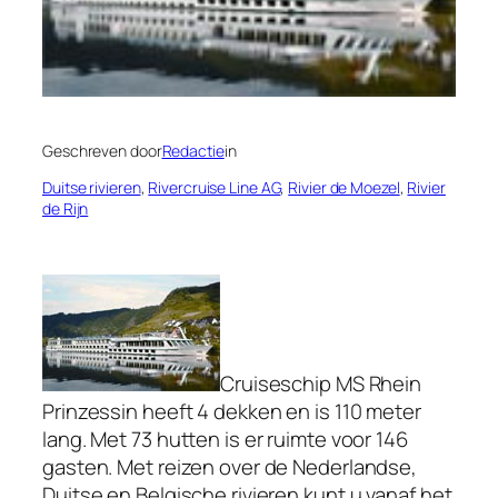
Geschreven door
Redactie
in
Duitse rivieren
, 
Rivercruise Line AG
, 
Rivier de Moezel
, 
Rivier
de Rijn
Cruiseschip MS Rhein
Prinzessin heeft 4 dekken en is 110 meter
lang. Met 73 hutten is er ruimte voor 146
gasten. Met reizen over de Nederlandse,
Duitse en Belgische rivieren kunt u vanaf het