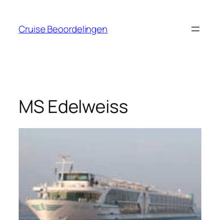
Ga
naar
Cruise Beoordelingen
de
inhoud
MS Edelweiss