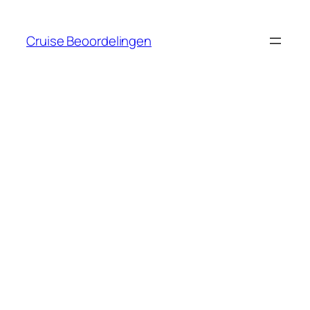
Ga
naar
Cruise Beoordelingen
de
inhoud