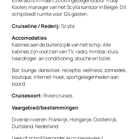
Emerald is in maart 2006 ingezegend door Trudy
Koolen, manager van het Scylla kantoor in België. Dit
schip biedt ruimte voor 124 gasten.
Cruiseline / Rederij:
Scylla
Accomodaties
Kabines aan de buitenzijde van het schip. Alle
kabines zijn voorzien van TV, radio, minibar, kluis,
haardroger, air conditioning, douche en toilet.
Bar, lounge, dansvloer, receptie, wellness, zonnedek,
boutique, internet-hoek, sportgelegenheden aan
boord.
Cruisesoort:
Riviercruises
Vaargebied/bestemmingen
Diverse rivieren: Frankrijk, Hongarije, Oostenrijk,
Duitsland, Nederland
Lees of schrijf hieronder je cruise review /