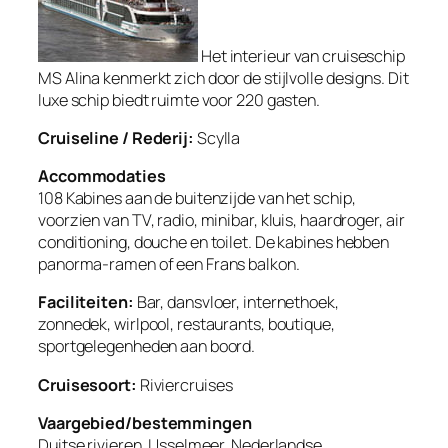
Het interieur van cruiseschip
MS Alina kenmerkt zich door de stijlvolle designs. Dit
luxe schip biedt ruimte voor 220 gasten.
Cruiseline / Rederij:
Scylla
Accommodaties
108 Kabines aan de buitenzijde van het schip,
voorzien van TV, radio, minibar, kluis, haardroger, air
conditioning, douche en toilet. De kabines hebben
panorma-ramen of een Frans balkon.
Faciliteiten:
Bar, dansvloer, internethoek,
zonnedek, wirlpool, restaurants, boutique,
sportgelegenheden aan boord.
Cruisesoort:
Riviercruises
Vaargebied/bestemmingen
Duitse rivieren, IJsselmeer, Nederlandse