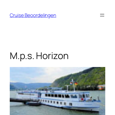
Ga
naar
Cruise Beoordelingen
de
inhoud
M.p.s. Horizon