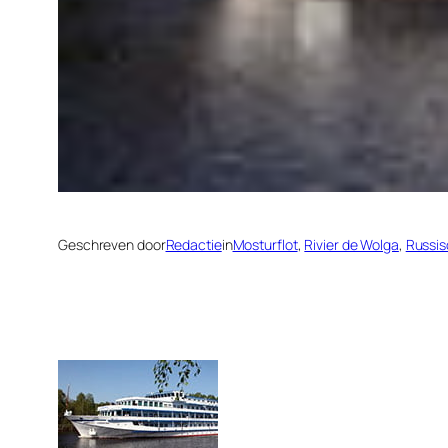
Geschreven door
Redactie
in
Mosturflot
, 
Rivier de Wolga
, 
Russis