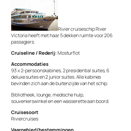
Rivier cruiseschip River
Victoria heeft met haar 5 dekken ruimte voor 206
passagiers.
Cruiseline / Rederij:
Mosturflot
Accommodaties
93 x 2-persoonskabines, 2 presidential suites, 6
deluxe suites en 2 junior suites. Alle kabines
bevinden zich aan de buitenzijde van het schip.
Bibliotheek, lounge, medische hulp,
souvenierswinkel en een wasserette aan boord.
Cruisesoort
Riviercruises
Vaargebied/bestemmingen