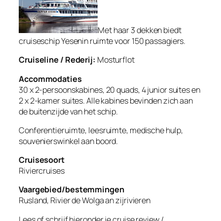
Met haar 3 dekken biedt
cruiseschip Yesenin ruimte voor 150 passagiers.
Cruiseline / Rederij:
Mosturflot
Accommodaties
30 x 2-persoonskabines, 20 quads, 4 junior suites en
2 x 2-kamer suites. Alle kabines bevinden zich aan
de buitenzijde van het schip.
Conferentieruimte, leesruimte, medische hulp,
souvenierswinkel aan boord.
Cruisesoort
Riviercruises
Vaargebied/bestemmingen
Rusland, Rivier de Wolga an zijrivieren
Lees of schrijf hieronder je cruise review /