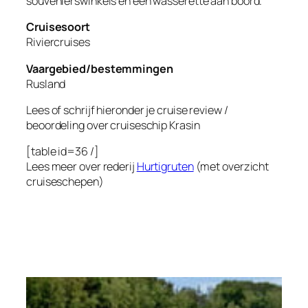
souvenierswinkels en een wasserette aan boord.
Cruisesoort
Riviercruises
Vaargebied/bestemmingen
Rusland
Lees of schrijf hieronder je cruise review /
beoordeling over cruiseschip
Krasin
[table id=36 /]
Lees meer over rederij
Hurtigruten
(met overzicht
cruiseschepen)