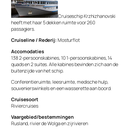
Cruiseschip Krzhizhanovski
heeft met haar 5 dekken ruimte voor 260
passagiers.
Cruiseline / Rederij:
Mosturflot
Accomodaties
138 2-persoonskabines, 10 1-persoonskabines, 14
quads en 2 suites. Alle kabines bevinden zich aan de
buitenzijde van het schip.
Conferentieruimte, leesruimte, medische hulp,
souvenierswinkels en een wasserette aan boord.
Cruisesoort
Riviercruises
Vaargebied/bestemmingen
Rusland, rivier de Wolga en zijrivieren