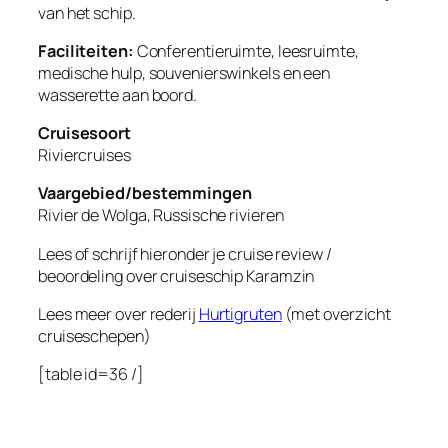
van het schip.
Faciliteiten:
Conferentieruimte, leesruimte,
medische hulp, souvenierswinkels en een
wasserette aan boord.
Cruisesoort
Riviercruises
Vaargebied/bestemmingen
Rivier de Wolga, Russische rivieren
Lees of schrijf hieronder je cruise review /
beoordeling over cruiseschip
Karamzin
Lees meer over rederij
Hurtigruten
(met overzicht
cruiseschepen)
[table id=36 /]