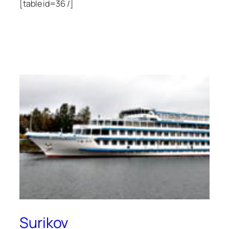
[table id=36 /]
Surikov