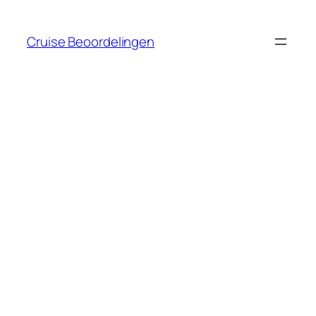
Ga
naar
Cruise Beoordelingen
de
inhoud