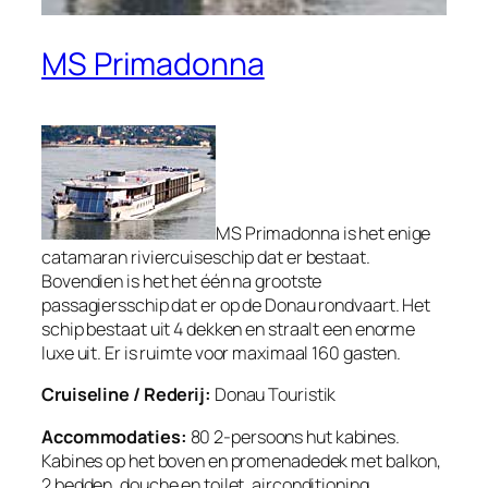
MS Primadonna
MS Primadonna is het enige
catamaran riviercuiseschip dat er bestaat.
Bovendien is het het één na grootste
passagiersschip dat er op de Donau rondvaart. Het
schip bestaat uit 4 dekken en straalt een enorme
luxe uit. Er is ruimte voor maximaal 160 gasten.
Cruiseline / Rederij:
Donau Touristik
Accommodaties:
80 2-persoons hut kabines.
Kabines op het boven en promenadedek met balkon,
2 bedden, douche en toilet, airconditioning.