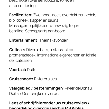
beschikken over een douche, toilet en
airconditioning.
Faciliteiten:
Zwembad, deels overdekt zonnedek,
bibliotheek, kapper en sauna.
Massagemogelijkheden aanwezig tegen
betaling. Scheepsarts aan boord.
Entertainment:
Thema-avonden
Culinair:
Diverse bars, restaurant op
promenadedek, internationale gerechten en lokale
delicatessen.
Voertaal:
Duits.
Cruisesoort:
Riviercruises
Vaargebied / bestemmingen:
Rivier de Donau,
Duitse, Oostenrijkse rivieren.
Lees of schrijf hieronder uw cruise review /
beoordeling over cruiseschip MS Wolga.