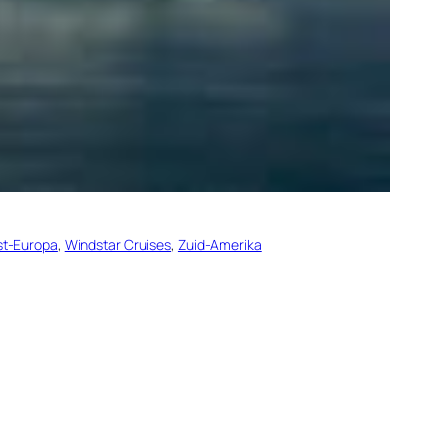
t-Europa
, 
Windstar Cruises
, 
Zuid-Amerika