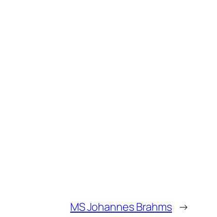
MS Johannes Brahms
→