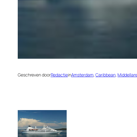
Geschreven door
Redactie
in
Amsterdam
, 
Caribbean
, 
Middellan