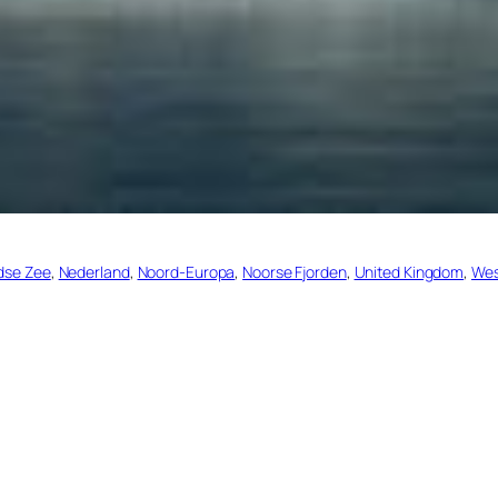
dse Zee
, 
Nederland
, 
Noord-Europa
, 
Noorse Fjorden
, 
United Kingdom
, 
Wes