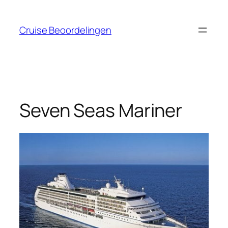
Ga
naar
Cruise Beoordelingen
de
inhoud
Seven Seas Mariner