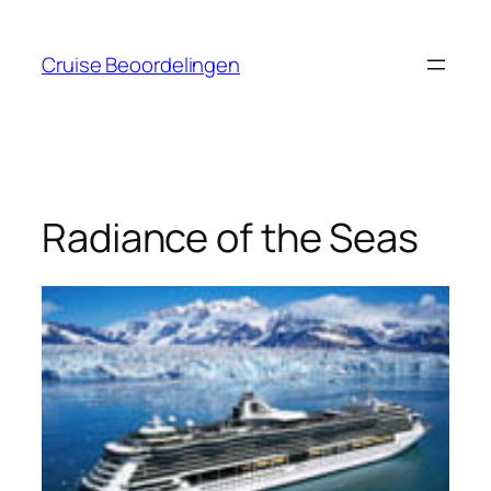
Ga
naar
Cruise Beoordelingen
de
inhoud
Radiance of the Seas