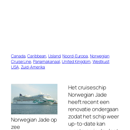
Canada
, 
Caribbean
, 
IJsland
, 
Noord-Europa
, 
Norwegian
Cruise Line
, 
Panamakanaal
, 
United Kingdom
, 
Westkust
USA
, 
Zuid-Amerika
Het cruiseschip
Norwegian Jade
heeft recent een
renovatie ondergaan
zodat het schip weer
Norwegian Jade op
up-to-date kan
zee