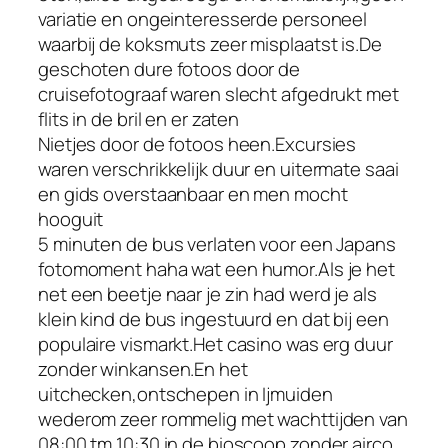
variatie en ongeinteresserde personeel
waarbij de koksmuts zeer misplaatst is.De
geschoten dure fotoos door de
cruisefotograaf waren slecht afgedrukt met
flits in de bril en er zaten
Nietjes door de fotoos heen.Excursies
waren verschrikkelijk duur en uitermate saai
en gids overstaanbaar en men mocht
hooguit
5 minuten de bus verlaten voor een Japans
fotomoment haha wat een humor.Als je het
net een beetje naar je zin had werd je als
klein kind de bus ingestuurd en dat bij een
populaire vismarkt.Het casino was erg duur
zonder winkansen.En het
uitchecken,ontschepen in Ijmuiden
wederom zeer rommelig met wachttijden van
08:00 tm 10:30 in de bioscoop zonder airco.