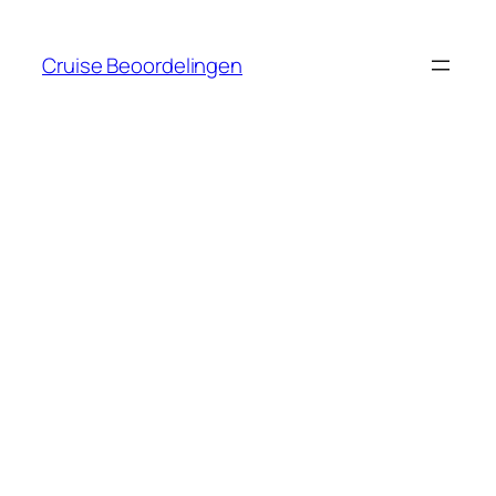
Ga
naar
Cruise Beoordelingen
de
inhoud