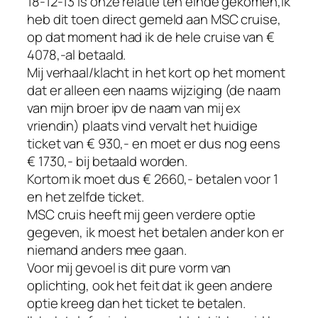
18-12-13 is onze relatie ten einde gekomen,ik
heb dit toen direct gemeld aan MSC cruise,
op dat moment had ik de hele cruise van €
4078,-al betaald.
Mij verhaal/klacht in het kort op het moment
dat er alleen een naams wijziging (de naam
van mijn broer ipv de naam van mij ex
vriendin) plaats vind vervalt het huidige
ticket van € 930,- en moet er dus nog eens
€ 1730,- bij betaald worden.
Kortom ik moet dus € 2660,- betalen voor 1
en het zelfde ticket.
MSC cruis heeft mij geen verdere optie
gegeven, ik moest het betalen ander kon er
niemand anders mee gaan.
Voor mij gevoel is dit pure vorm van
oplichting, ook het feit dat ik geen andere
optie kreeg dan het ticket te betalen.