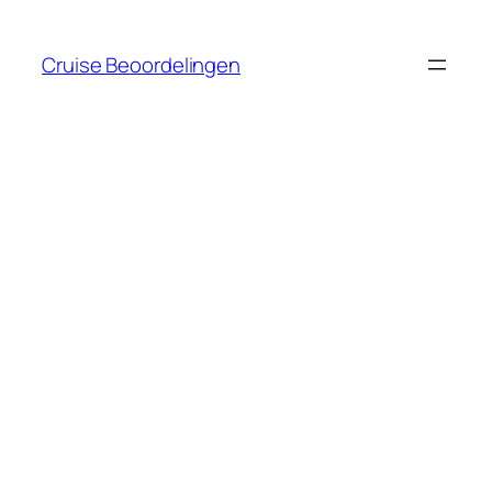
Ga
naar
Cruise Beoordelingen
de
inhoud