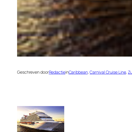
Geschreven door
Redactie
in
Caribbean
, 
Carnival Cruise Line
, 
Z