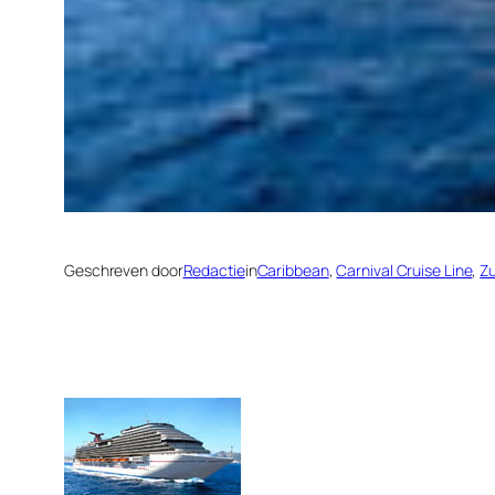
Geschreven door
Redactie
in
Caribbean
, 
Carnival Cruise Line
, 
Z