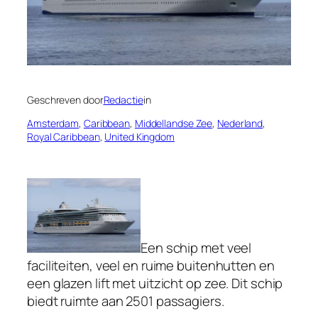
Geschreven door
Redactie
in
Amsterdam
, 
Caribbean
, 
Middellandse Zee
, 
Nederland
, 
Royal Caribbean
, 
United Kingdom
Een schip met veel
faciliteiten, veel en ruime buitenhutten en
een glazen lift met uitzicht op zee. Dit schip
biedt ruimte aan 2501 passagiers.