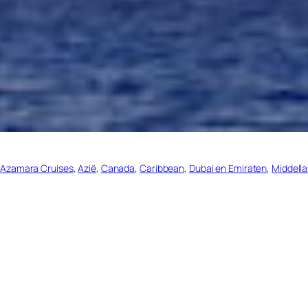
 
Azamara Cruises
, 
Azië
, 
Canada
, 
Caribbean
, 
Dubai en Emiraten
, 
Middell