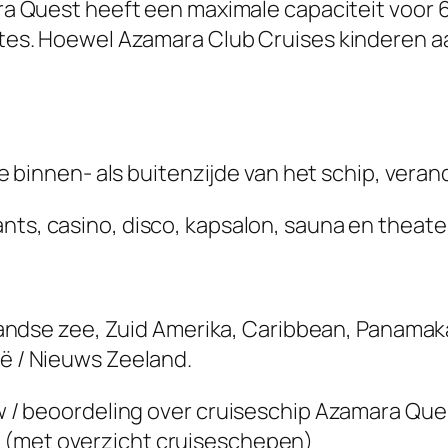
a Quest heeft een maximale capaciteit voor 6
uites. Hoewel Azamara Club Cruises kinderen a
 binnen- als buitenzijde van het schip, veran
nts, casino, disco, kapsalon, sauna en theater
andse zee, Zuid Amerika, Caribbean, Panamak
ië / Nieuws Zeeland.
iew / beoordeling over cruiseschip Azamara Que
s
(met overzicht cruiseschepen)