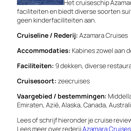
Het cruiseschip Azamar
faciliteiten en biedt diverse soorten s
geen kinderfaciliteiten aan.
Cruiseline / Rederij:
Azamara Cruises
Accommodaties:
Kabines zowel aan de
Faciliteiten:
9 dekken, diverse restaura
Cruisesoort:
zeecruises
Vaargebied / bestemmingen:
Middell
Emiraten, Azië, Alaska, Canada, Austral
Lees of schrijf hieronder je cruise rev
Lees meer over rederij
Azamara Cruise