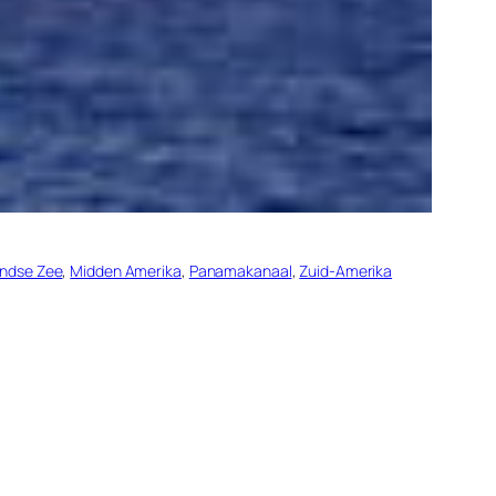
andse Zee
, 
Midden Amerika
, 
Panamakanaal
, 
Zuid-Amerika