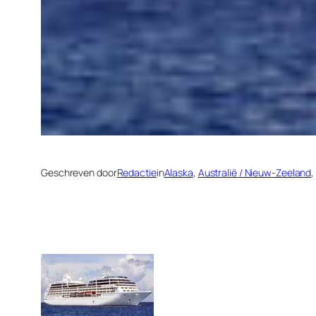
Geschreven door
Redactie
in
Alaska
, 
Australië / Nieuw-Zeeland
,