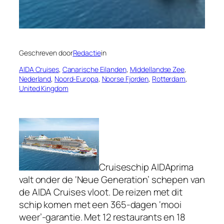
Geschreven door
Redactie
in
AIDA Cruises
, 
Canarische Eilanden
, 
Middellandse Zee
, 
Nederland
, 
Noord-Europa
, 
Noorse Fjorden
, 
Rotterdam
, 
United Kingdom
Cruiseschip AIDAprima
valt onder de ‘Neue Generation’ schepen van
de AIDA Cruises vloot. De reizen met dit
schip komen met een 365-dagen ‘mooi
weer’-garantie. Met 12 restaurants en 18