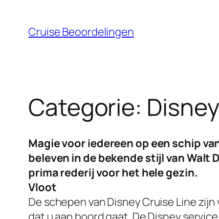
Ga
naar
Cruise Beoordelingen
de
inhoud
Categorie:
Disney
Magie voor iedereen op een schip van d
beleven in de bekende stijl van Walt
prima rederij voor het hele gezin.
Vloot
De schepen van Disney Cruise Line zijn
dat u aan boord gaat. De Disney service 