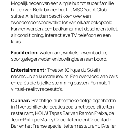
Mogelijkheden van een single hut tot super familie
hut en van Bella binnenhut tot MSC Yacht Club
suites. Alle hutten beschikken over een
tweepersoonsbed welke los van elkaar gekoppeld
kunnen worden, een badkamer met douche en toilet,
air conditioning, interactieve TV, telefoon en een
kluis.
Faciliteiten:
waterpark, winkels, zwembaden,
sportgelegenheden en bowlingbaan aan boord.
Entertainment:
Theater (Cirque du Soleil),
nachtclub en kunstmuseum. Een overvloed aan bars
en cafés die bij elke stemming passen. Formule 1
virtual-reality raceauto’s.
Culinair:
Prachtige, authentieke eetgelegenheden
in 11 verschillende locaties zoals het specialiteiten
restaurant, HOLA! Tapas Bar van Ramón Freixa, de
Jean-Philippe Maury Chocolaterie en Chocolade
Bar en het Franse specialiteiten restaurant, l’Atelier