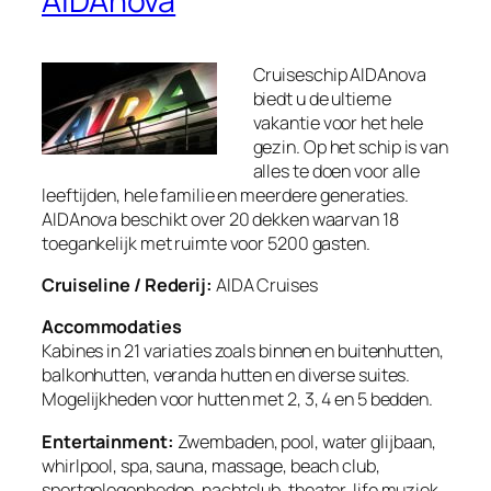
AIDAnova
Cruiseschip AIDAnova
biedt u de ultieme
vakantie voor het hele
gezin. Op het schip is van
alles te doen voor alle
leeftijden, hele familie en meerdere generaties.
AIDAnova beschikt over 20 dekken waarvan 18
toegankelijk met ruimte voor 5200 gasten.
Cruiseline / Rederij:
AIDA Cruises
Accommodaties
Kabines in 21 variaties zoals binnen en buitenhutten,
balkonhutten, veranda hutten en diverse suites.
Mogelijkheden voor hutten met 2, 3, 4 en 5 bedden.
Entertainment:
Zwembaden, pool, water glijbaan,
whirlpool, spa, sauna, massage, beach club,
sportgelegenheden, nachtclub, theater, life muziek,