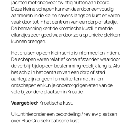
jachten met ongeveer twintig hutten aan boord.
Deze kleine schepen kunnen daardoor eenvoudig
aanmeren in de kleine havens langs de kust en varen
vaak door tot in het centrum van een dorp of stadje.
De bemanning kent de Kroatische kustlijn met de
eilandjes zeer goed waardoor ze u op unieke plekken
kunnen brengen.
Het cruisen op een klein schip is informeel en intiem.
De schepen varen relatief korte afstanden waardoor
de verblijftijd op een bestemming redelijk lang is. Als
het schip in het centrum van een dorp of stad
aanlegt zijn er geen formaliteiten met in- en
ontschepen en kun je onbezorgd genieten van de
vele bijzondere plaatsen in Kroatië.
Vaargebied:
Kroatische kust.
U kunt hieronder een beoordeling / review plaatsen
over Blue Cruise Kroatische kust