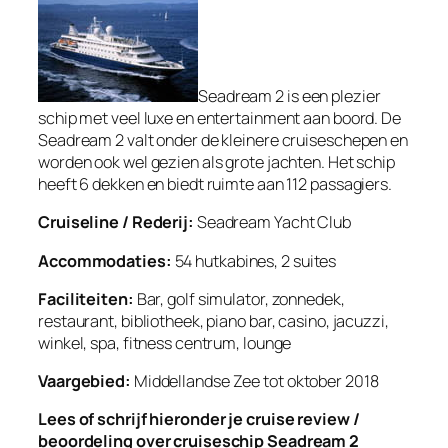
Seadream 2 is een plezier
schip met veel luxe en entertainment aan boord. De
Seadream 2 valt onder de kleinere cruiseschepen en
worden ook wel gezien als grote jachten. Het schip
heeft 6 dekken en biedt ruimte aan 112 passagiers.
Cruiseline / Rederij:
Seadream Yacht Club
Accommodaties:
54 hutkabines, 2 suites
Faciliteiten:
Bar, golf simulator, zonnedek,
restaurant, bibliotheek, piano bar, casino, jacuzzi,
winkel, spa, fitness centrum, lounge
Vaargebied:
Middellandse Zee tot oktober 2018
Lees of schrijf hieronder je cruise review /
beoordeling over cruiseschip Seadream 2