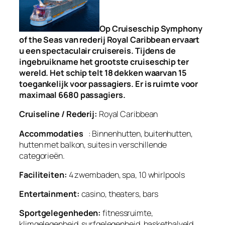
Op Cruiseschip Symphony
of the Seas van rederij Royal Caribbean ervaart
u een spectaculair cruisereis. Tijdens de
ingebruikname het grootste cruiseschip ter
wereld. Het schip telt 18 dekken waarvan 15
toegankelijk voor passagiers. Er is ruimte voor
maximaal 6680 passagiers.
Cruiseline / Rederij:
Royal Caribbean
Accommodaties
: Binnenhutten, buitenhutten,
hutten met balkon, suites in verschillende
categorieën.
Faciliteiten:
4 zwembaden, spa, 10 whirlpools
Entertainment:
casino, theaters, bars
Sportgelegenheden:
fitnessruimte,
klimgelegenheid, surfgelegenheid, basketbalveld,