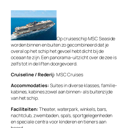
Op cruiseschip MSC Seaside
worden binnen en buiten zo gecombineerd dat je
overal op het schip het gevoel hebt dicht bij de
oceaan te zijn. Een panorama-uitzicht over de zee is
zelfs tot in de liften doorgevoerd.
Cruiseline / Rederij:
MSC Cruises
Accommodaties:
Suites in diverse klasses, familie-
kabines, kabines zowel aan binnen- als buitenzijde
van het schip.
Faciliteiten:
Theater, waterpark, winkels, bars,
nachtclub, zwembaden, spa’s, sportgelegenheden
en speciale centra voor kinderen en tieners aan
boord.