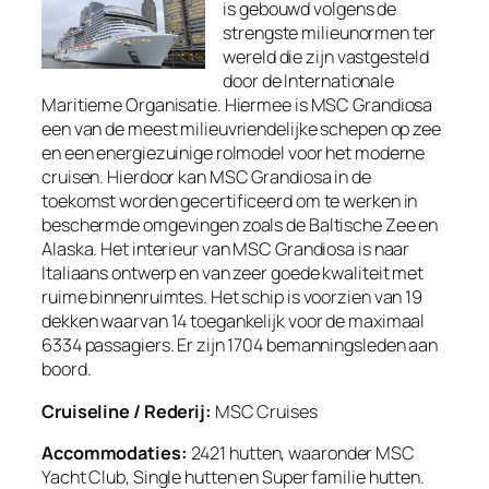
is gebouwd volgens de
strengste milieunormen ter
wereld die zijn vastgesteld
door de Internationale
Maritieme Organisatie. Hiermee is MSC Grandiosa
een van de meest milieuvriendelijke schepen op zee
en een energiezuinige rolmodel voor het moderne
cruisen. Hierdoor kan MSC Grandiosa in de
toekomst worden gecertificeerd om te werken in
beschermde omgevingen zoals de Baltische Zee en
Alaska. Het interieur van MSC Grandiosa is naar
Italiaans ontwerp en van zeer goede kwaliteit met
ruime binnenruimtes. Het schip is voorzien van 19
dekken waarvan 14 toegankelijk voor de maximaal
6334 passagiers. Er zijn 1704 bemanningsleden aan
boord.
Cruiseline / Rederij:
MSC Cruises
Accommodaties:
2421 hutten, waaronder MSC
Yacht Club, Single hutten en Super familie hutten.