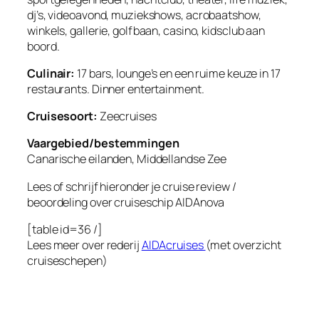
dj’s, videoavond, muziekshows, acrobaatshow,
winkels, gallerie, golfbaan, casino, kidsclub aan
boord.
Culinair:
17 bars, lounge’s en een ruime keuze in 17
restaurants. Dinner entertainment.
Cruisesoort:
Zeecruises
Vaargebied/bestemmingen
Canarische eilanden, Middellandse Zee
Lees of schrijf hieronder je cruise review /
beoordeling over cruiseschip
AIDAnova
[table id=36 /]
Lees meer over rederij
AIDAcruises
(met overzicht
cruiseschepen)