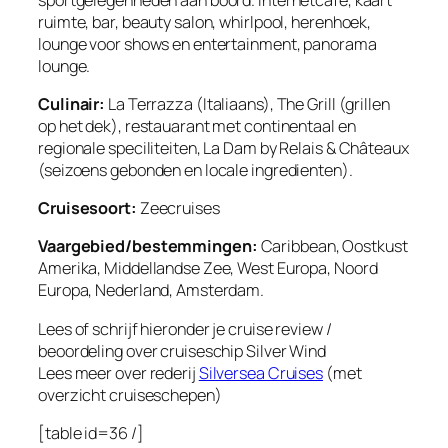
ruimte, bar, beauty salon, whirlpool, herenhoek,
lounge voor shows en entertainment, panorama
lounge.
Culinair:
La Terrazza (Italiaans), The Grill (grillen
op het dek), restauarant met continentaal en
regionale speciliteiten, La Dam by Relais & Châteaux
(seizoens gebonden en locale ingredienten).
Cruisesoort:
Zeecruises
Vaargebied/bestemmingen:
Caribbean, Oostkust
Amerika, Middellandse Zee, West Europa, Noord
Europa, Nederland, Amsterdam.
Lees of schrijf hieronder je cruise review /
beoordeling over cruiseschip Silver Wind
Lees meer over rederij
Silversea Cruises
(met
overzicht cruiseschepen)
[table id=36 /]