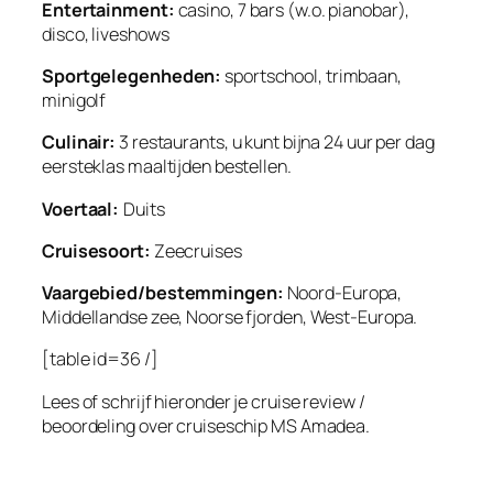
Entertainment:
casino, 7 bars (w.o. pianobar),
disco, liveshows
Sportgelegenheden:
sportschool, trimbaan,
minigolf
Culinair:
3 restaurants, u kunt bijna 24 uur per dag
eersteklas maaltijden bestellen.
Voertaal:
Duits
Cruisesoort:
Zeecruises
Vaargebied/bestemmingen:
Noord-Europa,
Middellandse zee, Noorse fjorden, West-Europa.
[table id=36 /]
Lees of schrijf hieronder je cruise review /
beoordeling over cruiseschip MS Amadea.